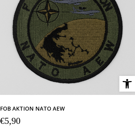
Ανοίξτε 
FOB AKTION NATO AEW
€
5,90