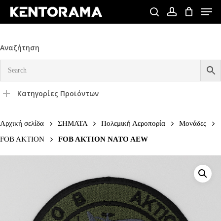
Skip
Men
to
search
account
Close
main
Menu
content
Αναζήτηση
Κατηγορίες Προϊόντων
Αρχική σελίδα
ΣΗΜΑΤΑ
Πολεμική Αεροπορία
Μονάδες
FOB AKTION
FOB AKTION NATO AEW