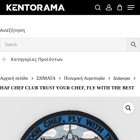
Skip
Men
to
search
account
Close
main
Menu
content
Αναζήτηση
Κατηγορίες Προϊόντων
Αρχική σελίδα
ΣΗΜΑΤΑ
Πολεμική Αεροπορία
Διάφορα
HAF CHEF CLUB TRUST YOUR CHEF, FLY WITH THE BEST