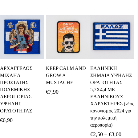
Επιλογή
Προσθήκη Στο
Προσθήκη Στο
ΑΡΧΑΓΓΕΛΟΣ
KEEP CALM AND
ΕΛΛΗΝΙΚΗ
Καλάθι
Καλάθι
ΜΙΧΑΗΛ
GROW A
ΣΗΜΑΙΑ ΥΨΗΛΗΣ
ΠΡΟΣΤΑΤΗΣ
MUSTACHE
ΟΡΑΤΟΤΗΤΑΣ
ΠΟΛΕΜΙΚΗΣ
5,7Χ4,4 ΜΕ
€
7,90
ΑΕΡΟΠΟΡΙΑΣ
ΕΛΛΗΝΙΚΟΥΣ
ΥΨΗΛΗΣ
ΧΑΡΑΚΤΗΡΕΣ (νέος
ΟΡΑΤΟΤΗΤΑΣ
κανονισμός 2024 για
την πολεμική
€
6,90
αεροπορία)
Price
€
2,50
–
€
3,00