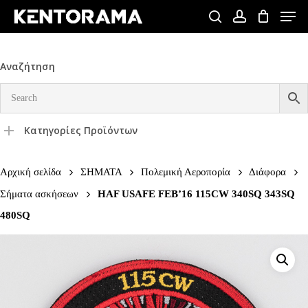
Skip
Men
to
search
account
Close
main
Menu
content
Αναζήτηση
Κατηγορίες Προϊόντων
Αρχική σελίδα
ΣΗΜΑΤΑ
Πολεμική Αεροπορία
Διάφορα
Σήματα ασκήσεων
HAF USAFE FEB’16 115CW 340SQ 343SQ
480SQ