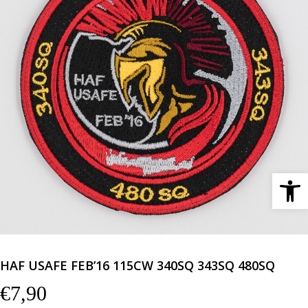
Ανοίξτε 
HAF USAFE FEB’16 115CW 340SQ 343SQ 480SQ
€
7,90