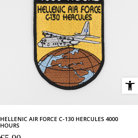
Ανοίξτε 
HELLENIC AIR FORCE C-130 HERCULES 4000
HOURS
€
5,90