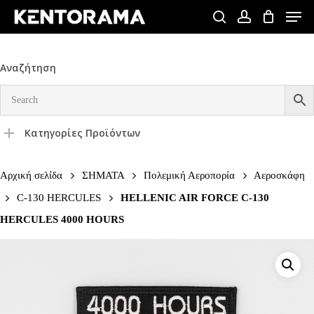
Skip
Men
to
search
account
Close
main
Menu
content
Αναζήτηση
Κατηγορίες Προϊόντων
Αρχική σελίδα
ΣΗΜΑΤΑ
Πολεμική Αεροπορία
Αεροσκάφη
C-130 HERCULES
HELLENIC AIR FORCE C-130
HERCULES 4000 HOURS