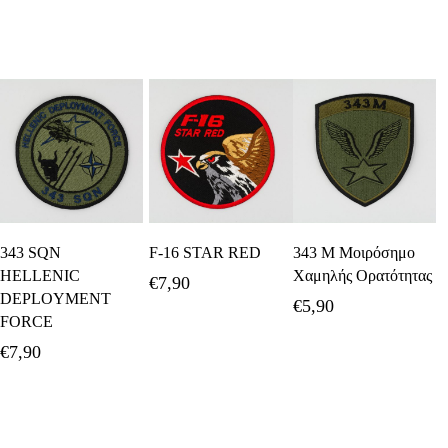
Προσθήκη Στο
Προσθήκη Στο
Προσθήκη Στο
343 SQN
F-16 STAR RED
343 Μ Μοιρόσημο
Καλάθι
Καλάθι
Καλάθι
HELLENIC
Χαμηλής Ορατότητας
€
7,90
DEPLOYMENT
€
5,90
FORCE
€
7,90