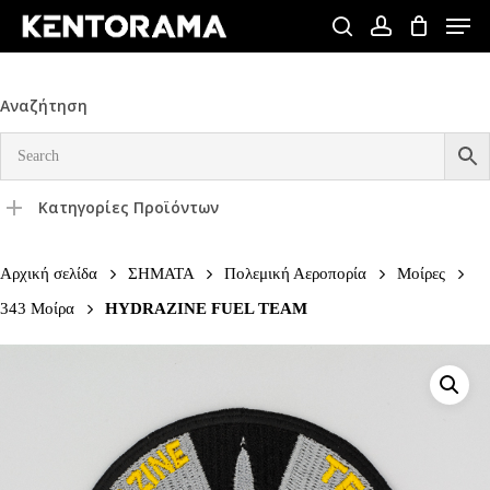
Skip
Men
to
search
account
Close
main
Menu
content
Αναζήτηση
Κατηγορίες Προϊόντων
Αρχική σελίδα
ΣΗΜΑΤΑ
Πολεμική Αεροπορία
Μοίρες
343 Μοίρα
HYDRAZINE FUEL TEAM