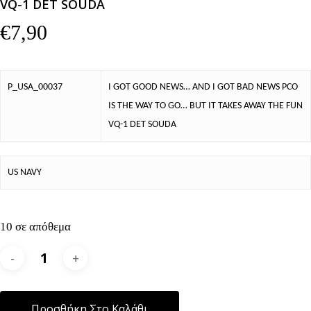
VQ-1 DET SOUDA
€
7,90
P_USA_00037
I GOT GOOD NEWS… AND I GOT BAD NEWS PCO
IS THE WAY TO GO… BUT IT TAKES AWAY THE FUN
VQ-1 DET SOUDA
US NAVY
10 σε απόθεμα
Alternative:
Προσθήκη Στο Καλάθι