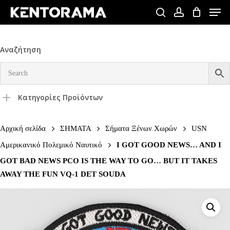
Skip
Men
to
search
account
Close
main
Menu
content
Αναζήτηση
Κατηγορίες Προϊόντων
Αρχική σελίδα
ΣΗΜΑΤΑ
Σήματα Ξένων Χωρών
USN
Αμερικανικό Πολεμικό Ναυτικό
I GOT GOOD NEWS… AND I
GOT BAD NEWS PCO IS THE WAY TO GO… BUT IT TAKES
AWAY THE FUN VQ-1 DET SOUDA