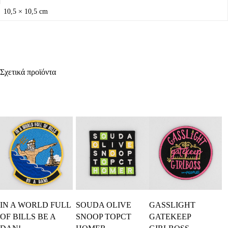
10,5 × 10,5 cm
Σχετικά προϊόντα
Προσθήκη Στο
Προσθήκη Στο
Προσθήκη Στο
IN A WORLD FULL
SOUDA OLIVE
GASSLIGHT
Καλάθι
Καλάθι
Καλάθι
OF BILLS BE A
SNOOP TOPCT
GATEKEEP