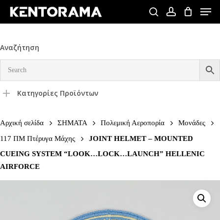
Skip
Men
to
search
account
Close
main
Menu
content
Αναζήτηση
Κατηγορίες Προϊόντων
Αρχική σελίδα
ΣΗΜΑΤΑ
Πολεμική Αεροπορία
Μονάδες
117 ΠΜ Πτέρυγα Μάχης
JOINT HELMET – MOUNTED
CUEING SYSTEM “LOOK…LOCK…LAUNCH” HELLENIC
AIRFORCE