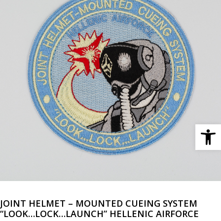
Ανοίξτε 
JOINT HELMET – MOUNTED CUEING SYSTEM
“LOOK…LOCK…LAUNCH” HELLENIC AIRFORCE