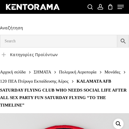
Skip
Men
to
search
account
Close
main
Menu
content
Αναζήτηση
Κατηγορίες Προϊόντων
Αρχική σελίδα
ΣΗΜΑΤΑ
Πολεμική Αεροπορία
Μονάδες
120 ΠΕΑ Πτέρυγα Εκπαίδευσης Αέρος
KALAMATA AFB
SATURDAY FLYING CLUB WHO NEEDS SOCIAL LIFE AFTER
ALL SEX PARTY FUN SATURDAY FLYING “TO THE
TIMELINE”