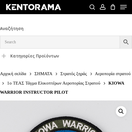
Skip
Men
to
search
account
Close
main
Menu
content
Αναζήτηση
Κατηγορίες Προϊόντων
Αρχική σελίδα
ΣΗΜΑΤΑ
Στρατός ξηράς
Αεροπορία στρατού
1ο ΤΕΑΣ Τάγμα Ελικοπτέρων Αεροπορίας Στρατού
KIOWA
WARRIOR INSTRUCTOR PILOT