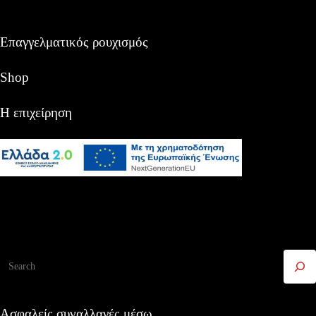
Επαγγελματικός ρουχισμός
Shop
Η επιχείρηση
Αναζήτηση
Ασφαλείς συναλλαγές μέσω