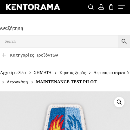
Skip
Men
to
search
account
Close
main
Menu
content
Αναζήτηση
Κατηγορίες Προϊόντων
Αρχική σελίδα
ΣΗΜΑΤΑ
Στρατός ξηράς
Αεροπορία στρατού
Αεροσκάφη
MAINTENANCE TEST PILOT