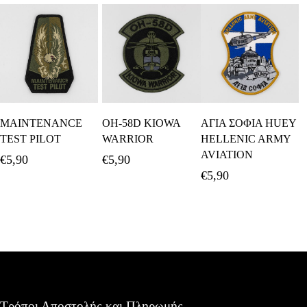
Προσθήκη Στο
Προσθήκη Στο
Προσθήκη Στο
MAINTENANCE
OH-58D KIOWA
ΑΓΙΑ ΣΟΦΙΑ HUEY
Καλάθι
Καλάθι
Καλάθι
TEST PILOT
WARRIOR
HELLENIC ARMY
AVIATION
€
5,90
€
5,90
€
5,90
Τρόποι Αποστολής και Πληρωμής