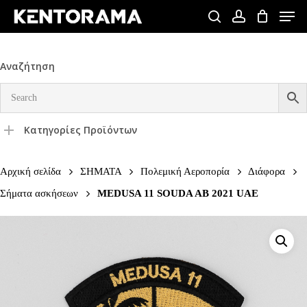
Skip
Men
to
search
account
Close
main
Menu
content
Αναζήτηση
Κατηγορίες Προϊόντων
Αρχική σελίδα
ΣΗΜΑΤΑ
Πολεμική Αεροπορία
Διάφορα
Σήματα ασκήσεων
MEDUSA 11 SOUDA AB 2021 UAE