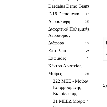
Daedalus Demo Team
13
F-16 Demo team
17
Αεροσκάφη
223
Διακριτικά Πολεμικής
25
Αεροπορίας
Διάφορα
132
Επιτελείο
20
Επωμίδες
3
Κέντρο Αριστείας
6
Μοίρες
380
222 ΜΕΕ - Μοίρα
1
Σχ
Εφαρμοσμένης
Εκπαίδευσης
31 ΜΕΕΔ Μοίρα
6