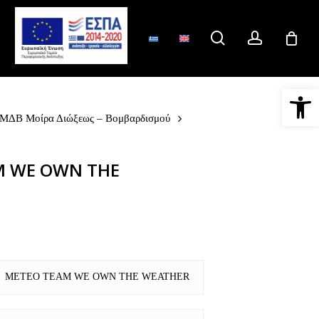
search
account
Ανοίξτε 
 ΜΔΒ Μοίρα Διώξεως – Βομβαρδισμού
M WE OWN THE
METEO TEAM WE OWN THE WEATHER