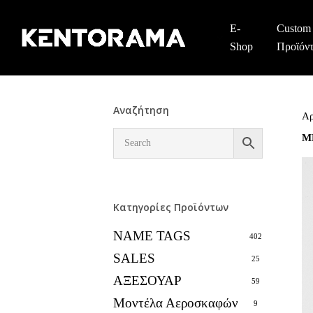
Skip
to
E-
Custom
main
Shop
Προϊόν
content
Αναζήτηση
Αρ
M
Κατηγορίες Προϊόντων
NAME TAGS
402
SALES
25
ΑΞΕΣΟΥΑΡ
59
Μοντέλα Αεροσκαφών
9