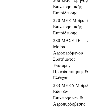
366 ΣΕΕ - Σμήνος
1
Επιχειρησιακής
Εκπαίδευσης
370 ΜΕΕ Μοίρα
1
Επιχειρησιακής
Εκπαίδευσης
380 ΜΑΣΕΠΕ
9
Μοίρα
Αεροφερόμενου
Συστήματος
Έγκαιρης
Προειδοποίησης &
Ελέγχου
383 ΜΕΕΑ Μοίρα
7
Ειδικών
Επιχειρήσεων &
Αεροπυρόσβεσης