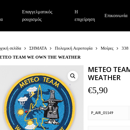
Επαγγελματικός
Η
Επικοινωνία
τα
ρουχισμός
επιχείρηση
χική σελίδα
ΣΗΜΑΤΑ
Πολεμική Αεροπορία
Μοίρες
338
ETEO TEAM WE OWN THE WEATHER
METEO TEA
WEATHER
€
5,90
P_AIR_01149