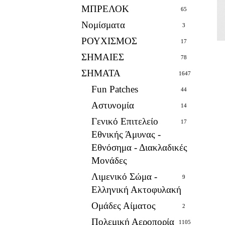
ΜΠΡΕΛΟΚ
65
Νομίσματα
3
ΡΟΥΧΙΣΜΟΣ
17
ΣΗΜΑΙΕΣ
78
ΣΗΜΑΤΑ
1647
Fun Patches
44
Αστυνομία
14
Γενικό Επιτελείο
17
Εθνικής Άμυνας -
Εθνόσημα - Διακλαδικές
Μονάδες
Λιμενικό Σώμα -
9
Ελληνική Ακτοφυλακή
Ομάδες Αίματος
2
Πολεμική Αεροπορία
1105