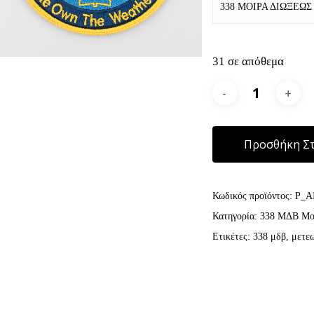
338 ΜΟΙΡΑ ΔΙΩΞΕΩ
31 σε απόθεμα
Προσθήκη Στ
Κωδικός προϊόντος:
P_A
Κατηγορία:
338 ΜΔΒ Μοί
Ετικέτες:
338 μδβ
,
μετε