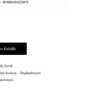
Σ – ΒΟΜΒΑΡΔΙΣΜΟΥ
Alternative:
ο Καλάθι
IR_01149
ρα Διώξεως – Βομβαρδισμού
ωρολογικό