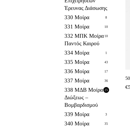
Επιχειρήσεων
Έρευνας Διάσωσης
330 Μοίρα
8
331 Μοίρα
10
332 ΜΠΚ Μοίρα
10
Παντός Καιρού
334 Μοίρα
1
335 Μοίρα
43
336 Μοίρα
17
5
337 Μοίρα
36
€
338 ΜΔΒ Μοίρα
25
Διώξεως –
Βομβαρδισμού
339 Μοίρα
3
340 Μοίρα
35