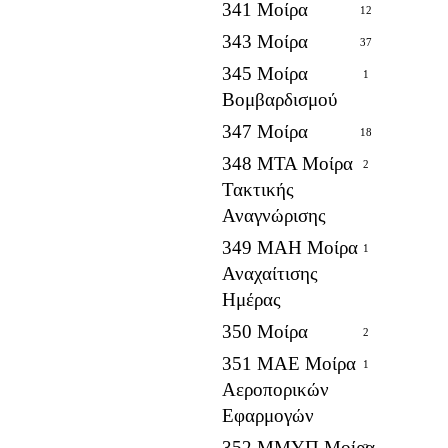
341 Μοίρα
12
343 Μοίρα
37
345 Μοίρα
1
Βομβαρδισμού
347 Μοίρα
18
348 ΜΤΑ Μοίρα
2
Τακτικής
Αναγνώρισης
349 ΜΑΗ Μοίρα
1
Αναχαίτισης
Ημέρας
350 Μοίρα
2
351 ΜΑΕ Μοίρα
1
Αεροπορικών
Εφαρμογών
352 ΜΜΥΠ Μοίρα
2