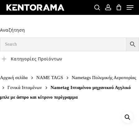
Skip
Men
to
search
account
Close
main
Menu
content
Αναζήτηση
Κατηγορίες Προϊόντων
Αρχική σελίδα
NAME TAGS
Nametags Πολεμικής Αεροπορίας
Γενικά Ιπταμένων
Nametag Ιπταμένου μηχανικού Αγγλικό
μπλε με άσπρο και κίτρινο περίγραμμα