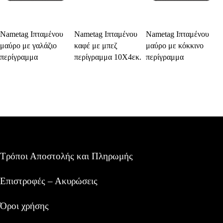
Select Options
Select Options
Select Options
Nametag Ιπταμένου
Nametag Ιπταμένου
Nametag Ιπταμένου
μαύρο με γαλάζιο
καφέ με μπεζ
μαύρο με κόκκινο
περίγραμμα
περίγραμμα 10Χ4εκ.
περίγραμμα
Τρόποι Αποστολής και Πληρωμής
Επιστροφές – Ακυρώσεις
Όροι χρήσης