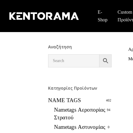
Skip
to
E-
Custom
main
Shop
Προϊόν
content
Αναζήτηση
Αρ
Μ
Κατηγορίες Προϊόντων
NAME TAGS
402
Nametags Αεροπορίας
94
Στρατού
Nametags Αστυνομίας
0