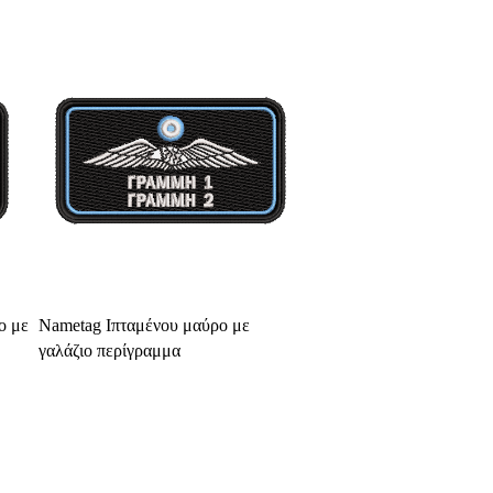
Select Options
ο με
Nametag Ιπταμένου μαύρο με
γαλάζιο περίγραμμα