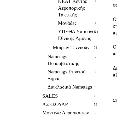
ΚΕΑΤ Κέντρο
4
φ
Αεροπορικής
Τακτικής
Ο
Μονάδες
7
σ
ΥΠΕΘΑ Υπουργείο
π
2
Εθνικής Άμυνας
Ο
Μοιρών Τεχνικών
78
πο
Nametags
0
Πυροσβεστικής
Δ
Nametags Στρατού
2
π
Ξηράς
Διακλαδικά Nametags
3
SALES
25
Σχ
ΑΞΕΣΟΥΑΡ
59
Μοντέλα Αεροσκαφών
9