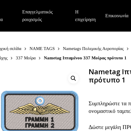
Επαγγελματικός
Η
Επικοινωνία
τα
ρουχισμός
επιχείρηση
χική σελίδα
NAME TAGS
Nametags Πολεμικής Αεροπορίας
άχης
337 Μοίρα
Nametag Ιπταμένου 337 Μοίρας πρότυπο 1
Nametag Ιπ
πρότυπο 1
Συμπληρώστε τα πε
ονομαστικό ταμπε
Δώστε μεγάλη ΠΡ