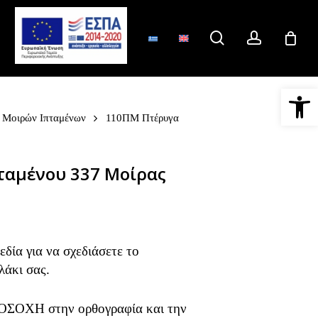
search
account
Ανοίξτε 
Μοιρών Ιπταμένων
110ΠΜ Πτέρυγα
ταμένου 337 Μοίρας
δία για να σχεδιάσετε το
λάκι σας.
ΟΣΟΧΗ στην ορθογραφία και την