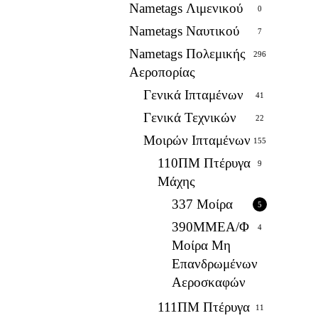
Nametags Λιμενικού
0
Nametags Ναυτικού
7
Nametags Πολεμικής
296
Αεροπορίας
Γενικά Ιπταμένων
41
Γενικά Τεχνικών
22
Μοιρών Ιπταμένων
155
110ΠΜ Πτέρυγα
9
Μάχης
337 Μοίρα
5
390ΜΜΕΑ/Φ
4
Μοίρα Μη
Επανδρωμένων
Αεροσκαφών
111ΠΜ Πτέρυγα
11