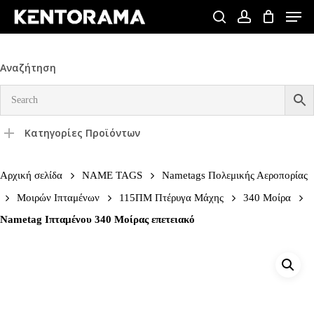
Skip
Men
to
search
account
Close
main
Menu
content
Αναζήτηση
Κατηγορίες Προϊόντων
Αρχική σελίδα
NAME TAGS
Nametags Πολεμικής Αεροπορίας
Μοιρών Ιπταμένων
115ΠΜ Πτέρυγα Μάχης
340 Μοίρα
Nametag Ιπταμένου 340 Μοίρας επετειακό