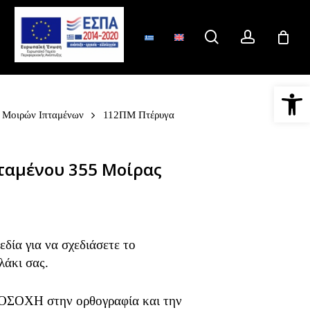
search
account
Ανοίξτε 
Μοιρών Ιπταμένων
112ΠΜ Πτέρυγα
ταμένου 355 Μοίρας
δία για να σχεδιάσετε το
λάκι σας.
ΟΣΟΧΗ στην ορθογραφία και την