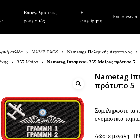
Επαγγελματικός
Η
Επικοινωνία
τα
ρουχισμός
επιχείρηση
χική σελίδα
NAME TAGS
Nametags Πολεμικής Αεροπορίας
άχης
355 Μοίρα
Nametag Ιπταμένου 355 Μοίρας πρότυπο 5
Nametag Ιπ
πρότυπο 5
Συμπληρώστε τα πε
ονομαστικό ταμπε
Δώστε μεγάλη ΠΡ