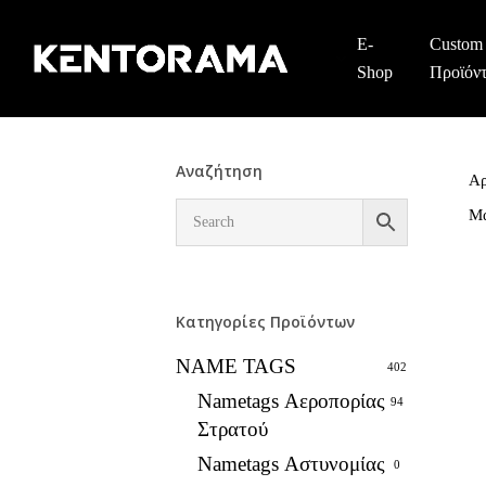
Skip
to
E-
Custom
main
Shop
Προϊόν
content
Αναζήτηση
Αρ
Μ
Κατηγορίες Προϊόντων
NAME TAGS
402
Nametags Αεροπορίας
94
Στρατού
Nametags Αστυνομίας
0