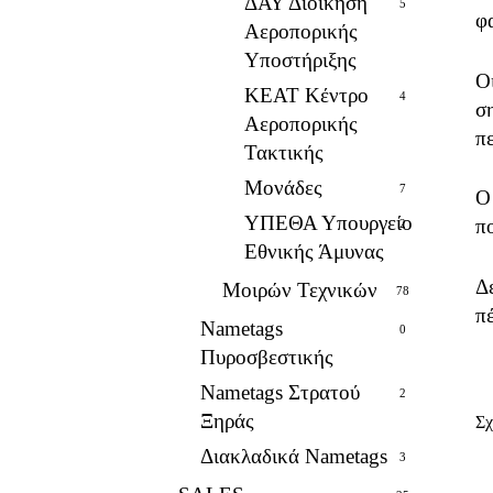
ΔΑΥ Διοίκηση
5
φ
Αεροπορικής
Υποστήριξης
Ο
ΚΕΑΤ Κέντρο
4
σ
Αεροπορικής
π
Τακτικής
Μονάδες
7
Ο
ΥΠΕΘΑ Υπουργείο
πο
2
Εθνικής Άμυνας
Δ
Μοιρών Τεχνικών
78
π
Nametags
0
Πυροσβεστικής
Nametags Στρατού
2
Ξηράς
Σχ
Διακλαδικά Nametags
3