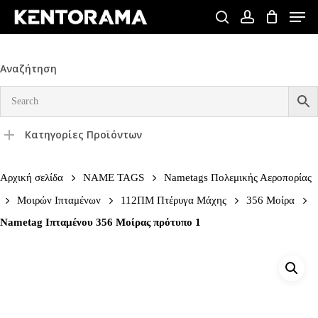
Skip
Men
to
search
account
Close
main
Menu
content
Αναζήτηση
Κατηγορίες Προϊόντων
Αρχική σελίδα
NAME TAGS
Nametags Πολεμικής Αεροπορίας
Μοιρών Ιπταμένων
112ΠΜ Πτέρυγα Μάχης
356 Μοίρα
Nametag Ιπταμένου 356 Μοίρας πρότυπο 1