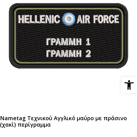
Ανοίξτε 
Nametag Τεχνικού Αγγλικό μαύρο με πράσινο
(χακί) περίγραμμα