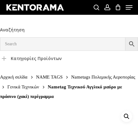
Skip
Men
to
search
account
Close
main
Menu
content
Αναζήτηση
Κατηγορίες Προϊόντων
Αρχική σελίδα
NAME TAGS
Nametags Πολεμικής Αεροπορίας
Γενικά Τεχνικών
Nametag Τεχνικού Αγγλικό μαύρο με
πράσινο (χακί) περίγραμμα