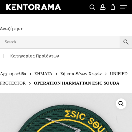
Skip
Men
to
search
account
Close
main
Menu
content
Αναζήτηση
Κατηγορίες Προϊόντων
Αρχική σελίδα
ΣΗΜΑΤΑ
Σήματα Ξένων Χωρών
UNIFIED
PROTECTOR
OPERATION HARMATTAN ESIC SOUDA