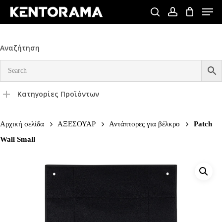
Skip
Men
to
search
account
Close
main
Menu
content
Αναζήτηση
Κατηγορίες Προϊόντων
Αρχική σελίδα
ΑΞΕΣΟΥΑΡ
Αντάπτορες για βέλκρο
Patch
Wall Small