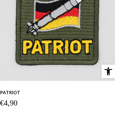
Ανοίξτε 
PATRIOT
€
4,90