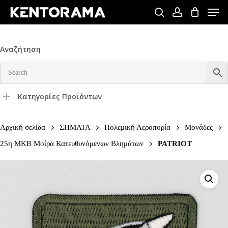
Skip
Men
to
search
account
Close
main
Menu
content
Αναζήτηση
Κατηγορίες Προϊόντων
Αρχική σελίδα
ΣΗΜΑΤΑ
Πολεμική Αεροπορία
Μονάδες
25η ΜΚΒ Μοίρα Κατευθυνόμενων Βλημάτων
PATRIOT