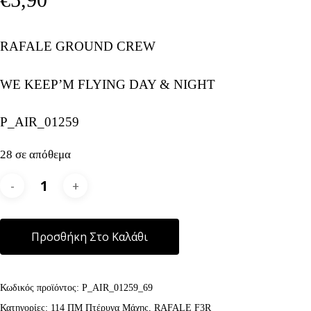
RAFALE GROUND CREW
WE KEEP’M FLYING DAY & NIGHT
P_AIR_01259
28 σε απόθεμα
Alternative:
Προσθήκη Στο Καλάθι
Κωδικός προϊόντος:
P_AIR_01259_69
Κατηγορίες:
114 ΠΜ Πτέρυγα Μάχης
,
RAFALE F3R