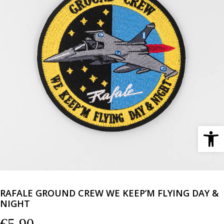
Ανοίξτε 
RAFALE GROUND CREW WE KEEP’M FLYING DAY &
NIGHT
€
5,90