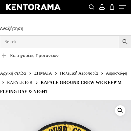
Skip
Men
to
search
account
Close
main
Menu
content
Αναζήτηση
Κατηγορίες Προϊόντων
Αρχική σελίδα
ΣΗΜΑΤΑ
Πολεμική Αεροπορία
Αεροσκάφη
RAFALE F3R
RAFALE GROUND CREW WE KEEP’M
FLYING DAY & NIGHT