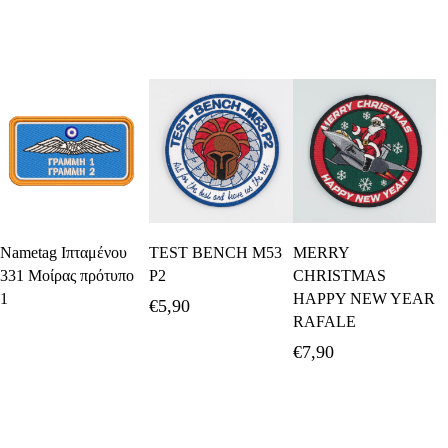
Select Options
Προσθήκη Στο
Προσθήκη Στο
Nametag Ιπταμένου
TEST BENCH M53
MERRY
Καλάθι
Καλάθι
331 Μοίρας πρότυπο
P2
CHRISTMAS
1
HAPPY NEW YEAR
€
5,90
RAFALE
€
7,90