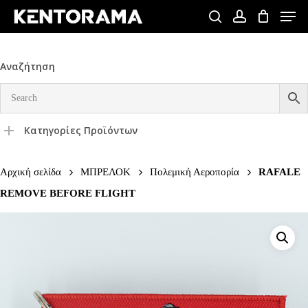
Skip
Men
to
search
account
Close
main
Menu
content
Αναζήτηση
Κατηγορίες Προϊόντων
Αρχική σελίδα
ΜΠΡΕΛΟΚ
Πολεμική Αεροπορία
RAFALE
REMOVE BEFORE FLIGHT