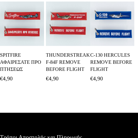
Προσθήκη Στο
Προσθήκη Στο
Διαβάστε
SPITFIRE
THUNDERSTREAK
C-130 HERCULES
Καλάθι
Καλάθι
Περισσότερα
ΑΦΑΙΡΕΣΑΤΕ ΠΡΟ
F-84F REMOVE
REMOVE BEFORE
ΠΤΗΣΕΩΣ
BEFORE FLIGHT
FLIGHT
€
4,90
€
4,90
€
4,90
Τρόποι Αποστολής και Πληρωμής