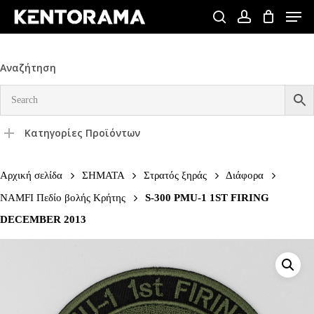
Skip
Men
to
search
account
Close
main
Menu
content
Αναζήτηση
Κατηγορίες Προϊόντων
Αρχική σελίδα
ΣΗΜΑΤΑ
Στρατός ξηράς
Διάφορα
NAMFI Πεδίο βολής Κρήτης
S-300 PMU-1 1ST FIRING
DECEMBER 2013