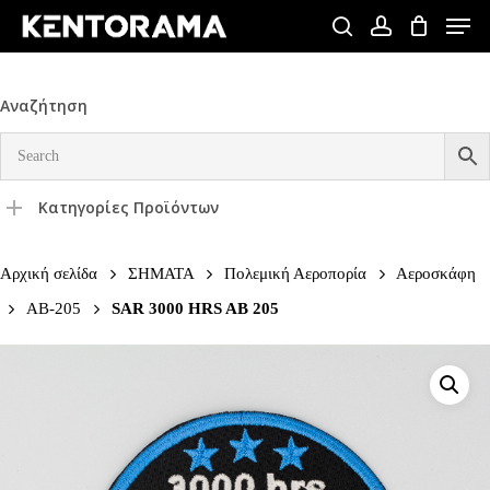
Skip
Men
to
search
account
Close
main
Menu
content
Αναζήτηση
Κατηγορίες Προϊόντων
Αρχική σελίδα
ΣΗΜΑΤΑ
Πολεμική Αεροπορία
Αεροσκάφη
AB-205
SAR 3000 HRS AB 205