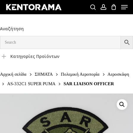
Skip
Men
to
search
account
Close
main
Menu
content
Αναζήτηση
Κατηγορίες Προϊόντων
Αρχική σελίδα
ΣΗΜΑΤΑ
Πολεμική Αεροπορία
Αεροσκάφη
AS-332C1 SUPER PUMA
SAR LIAISON OFFICER