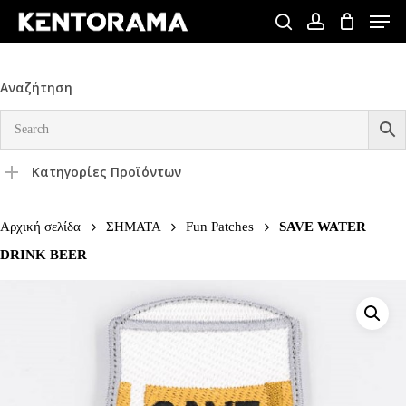
Skip
Men
to
search
account
Close
main
Menu
content
Αναζήτηση
Κατηγορίες Προϊόντων
Αρχική σελίδα
ΣΗΜΑΤΑ
Fun Patches
SAVE WATER
DRINK BEER