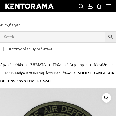
Skip
Men
to
search
account
Close
main
Menu
content
Αναζήτηση
Κατηγορίες Προϊόντων
Αρχική σελίδα
ΣΗΜΑΤΑ
Πολεμική Αεροπορία
Μονάδες
11 ΜΚΒ Μοίρα Κατευθυνομένων Βλημάτων
SHORT RANGE AIR
DEFENSE SYSTEM TOR-M1