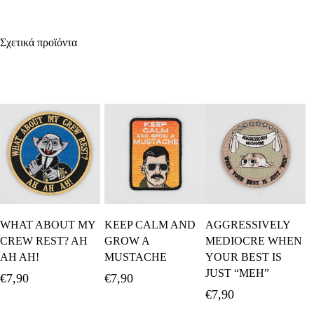
Σχετικά προϊόντα
Προσθήκη Στο
Προσθήκη Στο
Προσθήκη Στο
WHAT ABOUT MY
KEEP CALM AND
AGGRESSIVELY
Καλάθι
Καλάθι
Καλάθι
CREW REST? AH
GROW A
MEDIOCRE WHEN
AH AH!
MUSTACHE
YOUR BEST IS
JUST “MEH”
€
7,90
€
7,90
€
7,90