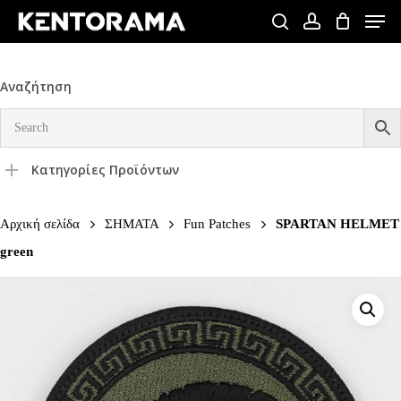
Skip
Men
to
search
account
Close
main
Menu
content
Αναζήτηση
Κατηγορίες Προϊόντων
Αρχική σελίδα
ΣΗΜΑΤΑ
Fun Patches
SPARTAN HELMET
green