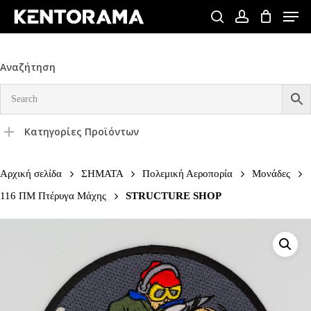
Skip
Men
to
search
account
Close
main
Menu
content
Αναζήτηση
Κατηγορίες Προϊόντων
Αρχική σελίδα
ΣΗΜΑΤΑ
Πολεμική Αεροπορία
Μονάδες
116 ΠΜ Πτέρυγα Μάχης
STRUCTURE SHOP