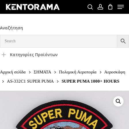
Skip
Men
to
search
account
Close
main
Menu
content
Αναζήτηση
Κατηγορίες Προϊόντων
Αρχική σελίδα
ΣΗΜΑΤΑ
Πολεμική Αεροπορία
Αεροσκάφη
AS-332C1 SUPER PUMA
SUPER PUMA 1000+ HOURS