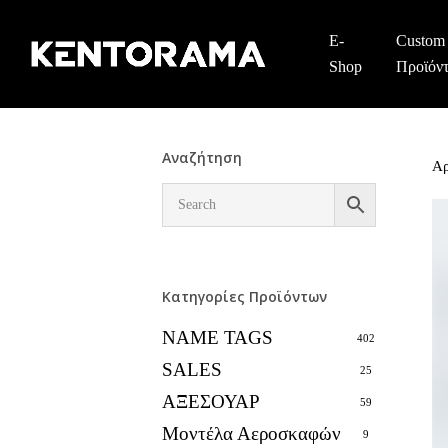
Skip
to
E-
Custom
main
Shop
Προϊόν
content
Αναζήτηση
Αρ
Κατηγορίες Προϊόντων
NAME TAGS
402
SALES
25
ΑΞΕΣΟΥΑΡ
59
Μοντέλα Αεροσκαφών
9