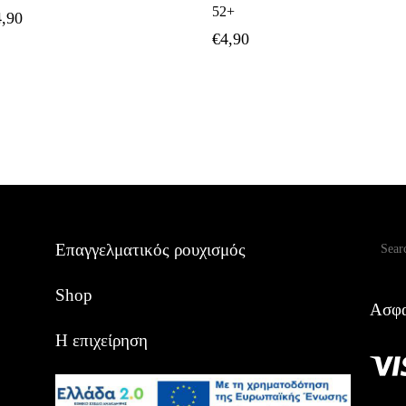
52+
4,90
€
4,90
Αναζ
Επαγγελματικός ρουχισμός
Shop
Ασφα
Η επιχείρηση