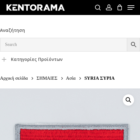
Skip
Men
to
search
account
Close
main
Menu
content
Αναζήτηση
Κατηγορίες Προϊόντων
Αρχική σελίδα
ΣΗΜΑΙΕΣ
Ασία
SYRIA ΣΥΡΙΑ