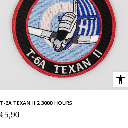
Ανοίξτε 
T-6A TEXAN II 2 3000 HOURS
€
5,90