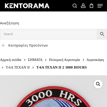
Skip
Men
to
search
account
Close
main
Menu
content
Αναζήτηση
Κατηγορίες Προϊόντων
Αρχική σελίδα
ΣΗΜΑΤΑ
Πολεμική Αεροπορία
Αεροσκάφη
T-6A TEXAN II
T-6A TEXAN II 2 3000 HOURS