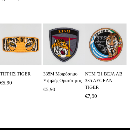
Προσθήκη Στο
Προσθήκη Στο
Διαβάστε
ΤΙΓΡΗΣ TIGER
335Μ Μοιρόσημο
NTM ’21 BEJA AB
Καλάθι
Καλάθι
Περισσότερα
Υψηλής Ορατότητας
335 AEGEAN
€
5,90
TIGER
€
5,90
€
7,90