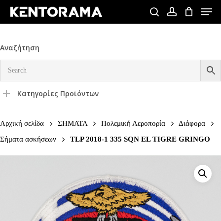
Skip
Men
to
search
account
Close
main
Menu
content
Αναζήτηση
Κατηγορίες Προϊόντων
Αρχική σελίδα
ΣΗΜΑΤΑ
Πολεμική Αεροπορία
Διάφορα
Σήματα ασκήσεων
TLP 2018-1 335 SQN EL TIGRE GRINGO