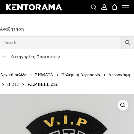
Skip
Men
to
search
account
Close
main
Menu
content
Αναζήτηση
Κατηγορίες Προϊόντων
Αρχική σελίδα
ΣΗΜΑΤΑ
Πολεμική Αεροπορία
Αεροσκάφη
B-212
V.I.P BELL 212