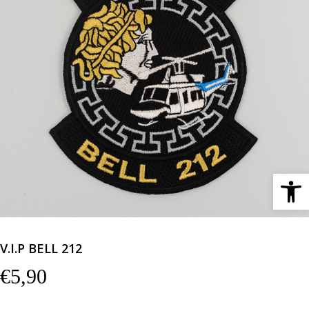
Ανοίξτε 
V.I.P BELL 212
€
5,90