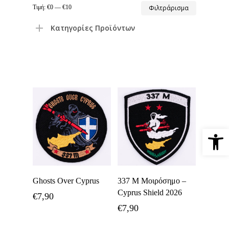
Ελάχιστη
Μέγιστη
Τιμή:
€0
—
€10
Φιλτράρισμα
τιμή
τιμή
Κατηγορίες Προϊόντων
Ανοίξτε 
Προσθήκη Στο
Προσθήκη Στο
Ghosts Over Cyprus
337 Μ Μοιρόσημο –
Καλάθι
Καλάθι
Cyprus Shield 2026
€
7,90
€
7,90