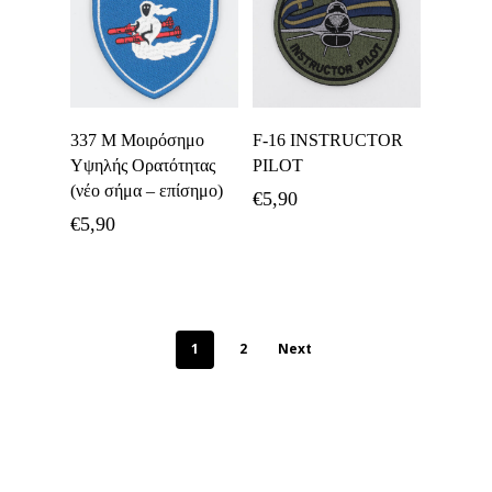
Προσθήκη Στο
Προσθήκη Στο
337 Μ Μοιρόσημο
F-16 INSTRUCTOR
Καλάθι
Καλάθι
Υψηλής Ορατότητας
PILOT
(νέο σήμα – επίσημο)
€
5,90
€
5,90
1
2
Next