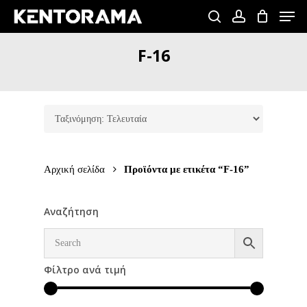
Skip
Men
to
search
account
Close
main
F-16
Menu
content
Αρχική σελίδα
Προϊόντα με ετικέτα “F-16”
Αναζήτηση
Φίλτρο ανά τιμή