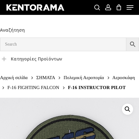
Skip
Men
to
search
account
Close
main
Menu
content
Αναζήτηση
Κατηγορίες Προϊόντων
Αρχική σελίδα
ΣΗΜΑΤΑ
Πολεμική Αεροπορία
Αεροσκάφη
F-16 FIGHTING FALCON
F-16 INSTRUCTOR PILOT