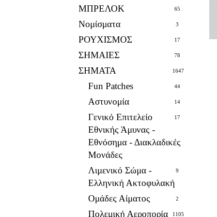
ΜΠΡΕΛΟΚ
65
Νομίσματα
3
ΡΟΥΧΙΣΜΟΣ
17
ΣΗΜΑΙΕΣ
78
ΣΗΜΑΤΑ
1647
Fun Patches
44
Αστυνομία
14
Γενικό Επιτελείο
17
Εθνικής Άμυνας -
Εθνόσημα - Διακλαδικές
Μονάδες
Λιμενικό Σώμα -
9
Ελληνική Ακτοφυλακή
Ομάδες Αίματος
2
Πολεμική Αεροπορία
1105