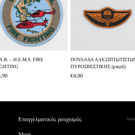
Προσθήκη Στο Καλάθι
Προσθήκη Στο Καλάθι
A.R. – H.E.M.S. FIRE
ΠΟΥΛΑΔΑ ΑΛΕΞΙΠΤΩΤΙΣΤΩ
IGHTING
ΠΥΡΟΣΒΕΣΤΙΚΗΣ (μικρή)
5,90
€
4,00
Αναζ
Επαγγελματικός ρουχισμός
Shop