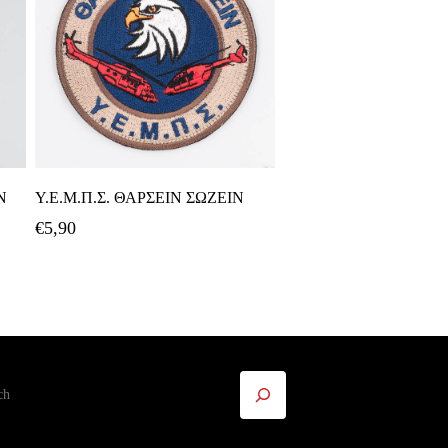
Προσθήκη Στο Καλάθι
Ν
Υ.Ε.Μ.Π.Σ. ΘΑΡΣΕΙΝ ΣΩΖΕΙΝ
€
5,90
ήτηση