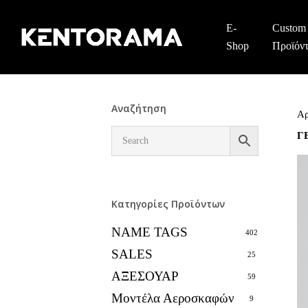
Skip
to
E-
Custom
main
Shop
Προϊόν
content
Αναζήτηση
Αρ
Γ
Κατηγορίες Προϊόντων
NAME TAGS
402
SALES
25
ΑΞΕΣΟΥΑΡ
59
Μοντέλα Αεροσκαφών
9