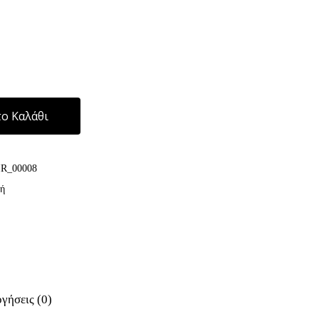
Alternative:
ο Καλάθι
IR_00008
ή
γήσεις (0)