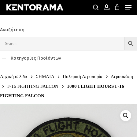
Skip
Men
to
search
account
Close
main
Menu
content
Αναζήτηση
Κατηγορίες Προϊόντων
Αρχική σελίδα
ΣΗΜΑΤΑ
Πολεμική Αεροπορία
Αεροσκάφη
F-16 FIGHTING FALCON
1000 FLIGHT HOURS F-16
FIGHTING FALCON