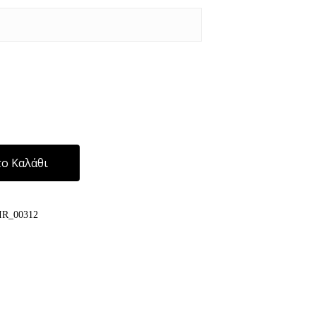
Alternative:
ο Καλάθι
IR_00312