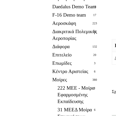
Daedalus Demo Team
13
F-16 Demo team
17
Αεροσκάφη
223
Διακριτικά Πολεμικής
25
Αεροπορίας
Διάφορα
132
Επιτελείο
20
Επωμίδες
3
Κέντρο Αριστείας
6
Μοίρες
380
222 ΜΕΕ - Μοίρα
1
Σχ
Εφαρμοσμένης
Εκπαίδευσης
31 ΜΕΕΔ Μοίρα
6