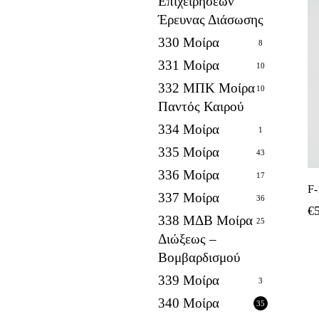
Επιχειρήσεων
Έρευνας Διάσωσης
330 Μοίρα
8
331 Μοίρα
10
332 ΜΠΚ Μοίρα
10
Παντός Καιρού
334 Μοίρα
1
335 Μοίρα
43
336 Μοίρα
17
F
337 Μοίρα
36
€
338 ΜΔΒ Μοίρα
25
Διώξεως –
Βομβαρδισμού
339 Μοίρα
3
340 Μοίρα
35