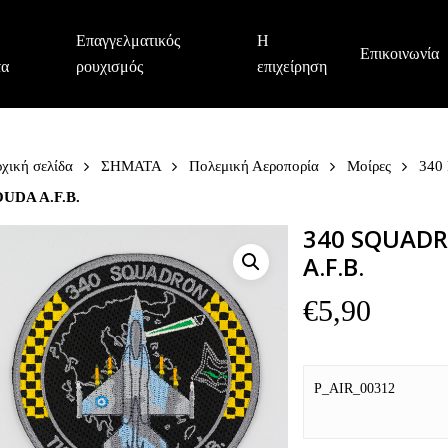
Επαγγελματικός
Η
Επικοινωνία
τα
ρουχισμός
επιχείρηση
χική σελίδα
ΣΗΜΑΤΑ
Πολεμική Αεροπορία
Μοίρες
340
UDA A.F.B.
340 SQUADR
A.F.B.
€
5,90
P_AIR_00312