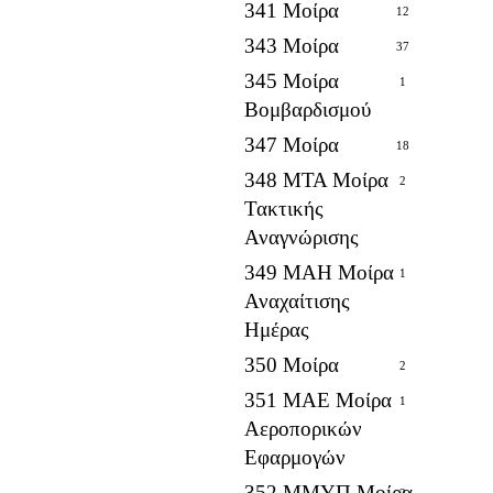
341 Μοίρα
12
343 Μοίρα
37
345 Μοίρα
1
Βομβαρδισμού
347 Μοίρα
18
348 ΜΤΑ Μοίρα
2
Τακτικής
Αναγνώρισης
349 ΜΑΗ Μοίρα
1
Αναχαίτισης
Ημέρας
350 Μοίρα
2
351 ΜΑΕ Μοίρα
1
Αεροπορικών
Εφαρμογών
352 ΜΜΥΠ Μοίρα
2