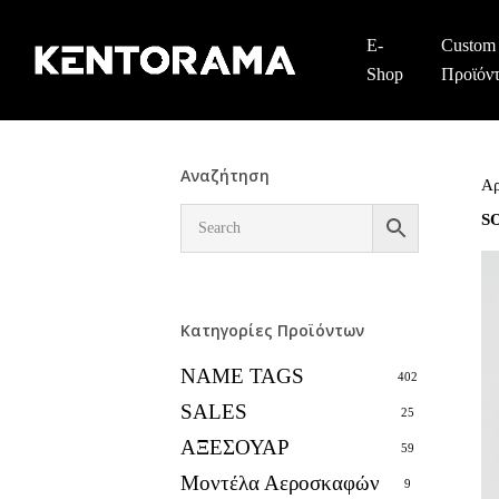
Skip
to
E-
Custom
main
Shop
Προϊόν
content
Αναζήτηση
Αρ
SO
Κατηγορίες Προϊόντων
NAME TAGS
402
SALES
25
ΑΞΕΣΟΥΑΡ
59
Μοντέλα Αεροσκαφών
9