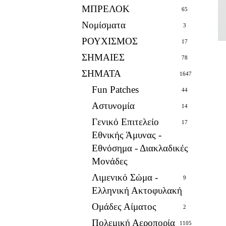
ΜΠΡΕΛΟΚ
65
Νομίσματα
3
ΡΟΥΧΙΣΜΟΣ
17
ΣΗΜΑΙΕΣ
78
ΣΗΜΑΤΑ
1647
Fun Patches
44
Αστυνομία
14
Γενικό Επιτελείο
17
Εθνικής Άμυνας -
Εθνόσημα - Διακλαδικές
Μονάδες
Λιμενικό Σώμα -
9
Ελληνική Ακτοφυλακή
Ομάδες Αίματος
2
Πολεμική Αεροπορία
1105