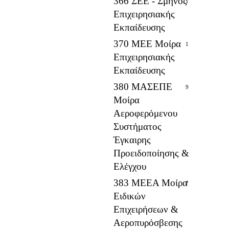
366 ΣΕΕ - Σμήνος
1
Επιχειρησιακής
Εκπαίδευσης
370 ΜΕΕ Μοίρα
1
Επιχειρησιακής
Εκπαίδευσης
380 ΜΑΣΕΠΕ
9
Μοίρα
Αεροφερόμενου
Συστήματος
Έγκαιρης
Προειδοποίησης &
Ελέγχου
383 ΜΕΕΑ Μοίρα
7
Ειδικών
Επιχειρήσεων &
Αεροπυρόσβεσης