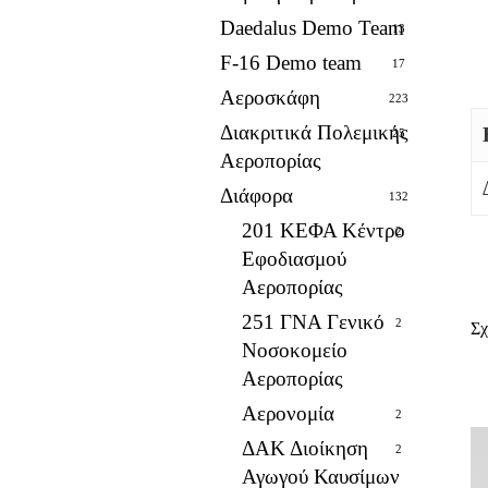
Daedalus Demo Team
13
F-16 Demo team
17
Αεροσκάφη
223
Διακριτικά Πολεμικής
25
Αεροπορίας
Διάφορα
132
201 ΚΕΦΑ Κέντρο
2
Εφοδιασμού
Αεροπορίας
251 ΓΝΑ Γενικό
2
Σχ
Νοσοκομείο
Αεροπορίας
Αερονομία
2
ΔΑΚ Διοίκηση
2
Αγωγού Καυσίμων