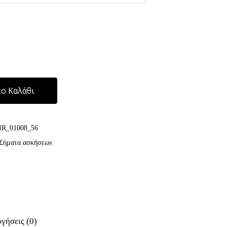
Alternative:
ο Καλάθι
IR_01008_56
Σήματα ασκήσεων
γήσεις (0)