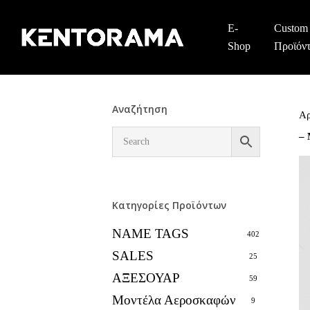
Skip
to
E-
Custom
main
Shop
Προϊόν
content
Αναζήτηση
Αρ
–
Κατηγορίες Προϊόντων
NAME TAGS
402
SALES
25
ΑΞΕΣΟΥΑΡ
59
Μοντέλα Αεροσκαφών
9