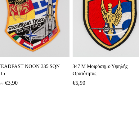
Προσθήκη Στο Καλάθι
Προσθήκη Στο Καλάθι
TEADFAST NOON 335 SQN
347 Μ Μοιρόσημο Υψηλής
15
Ορατότητας
Original
Η
€
3,90
€
5,90
,90
price
τρέχουσα
was:
τιμή
€7,90.
είναι:
€3,90.