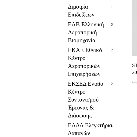
Διμοιρία
1
Επιδείξεων
ΕΑΒ Ελληνική
3
Αεροπορική
Βιομηχανία
ΕΚΑΕ Εθνικό
2
Κέντρο
Αεροπορικών
S
20
Επιχειρήσεων
€
7
ΕΚΣΕΔ Ενιαίο
2
Κέντρο
Συντονισμού
Έρευνας &
Διάσωσης
ΕΛΔΑ Ελεγκτήριο
1
Δαπανών