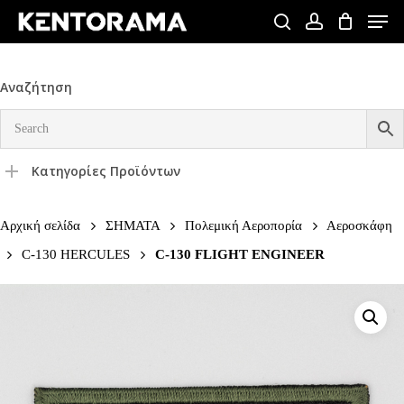
Skip
Men
to
search
account
Close
main
Menu
content
Αναζήτηση
Κατηγορίες Προϊόντων
Αρχική σελίδα
ΣΗΜΑΤΑ
Πολεμική Αεροπορία
Αεροσκάφη
C-130 HERCULES
C-130 FLIGHT ENGINEER