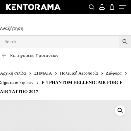
Skip
Men
to
search
account
Close
main
Menu
content
Αναζήτηση
Κατηγορίες Προϊόντων
Αρχική σελίδα
ΣΗΜΑΤΑ
Πολεμική Αεροπορία
Διάφορα
Σήματα ασκήσεων
F-4 PHANTOM HELLENIC AIR FORCE
AIR TATTOO 2017