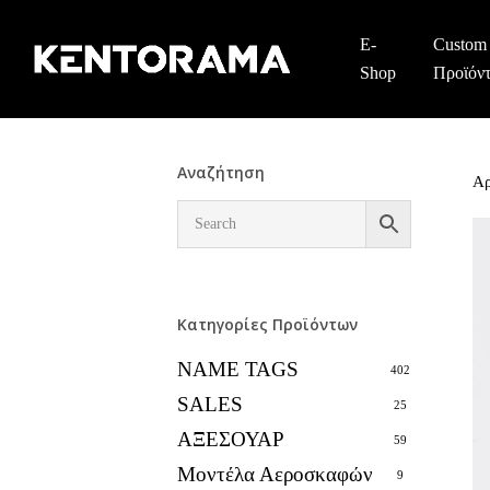
Skip
to
E-
Custom
main
Shop
Προϊόν
content
Αναζήτηση
Αρ
Κατηγορίες Προϊόντων
NAME TAGS
402
SALES
25
ΑΞΕΣΟΥΑΡ
59
Μοντέλα Αεροσκαφών
9