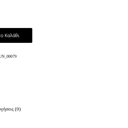
Alternative:
ο Καλάθι
UN_00079
γήσεις (0)