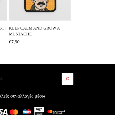
Προσθήκη Στο Καλάθι
ST?
KEEP CALM AND GROW A
MUSTACHE
€
7,90
ήτηση
λείς συναλλαγές μέσω