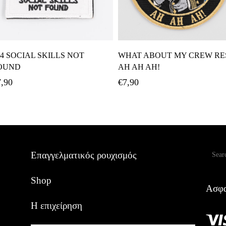
Προσθήκη Στο Καλάθι
Προσθήκη Στο Καλάθι
04 SOCIAL SKILLS NOT
WHAT ABOUT MY CREW RE
OUND
AH AH AH!
7,90
€
7,90
Αναζ
Επαγγελματικός ρουχισμός
Shop
Ασφα
Η επιχείρηση