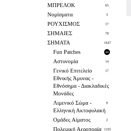
ΜΠΡΕΛΟΚ
65
Νομίσματα
3
ΡΟΥΧΙΣΜΟΣ
17
ΣΗΜΑΙΕΣ
78
ΣΗΜΑΤΑ
1647
Fun Patches
44
Αστυνομία
14
Γενικό Επιτελείο
17
Εθνικής Άμυνας -
Εθνόσημα - Διακλαδικές
Μονάδες
Λιμενικό Σώμα -
9
Ελληνική Ακτοφυλακή
Ομάδες Αίματος
2
Πολεμική Αεροπορία
1105